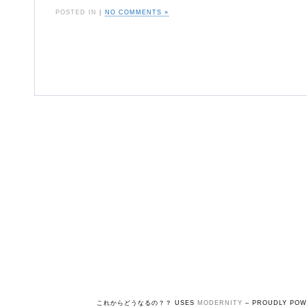
POSTED IN
|
NO COMMENTS »
これからどうなるの？？ USES
MODERNITY
– PROUDLY PO